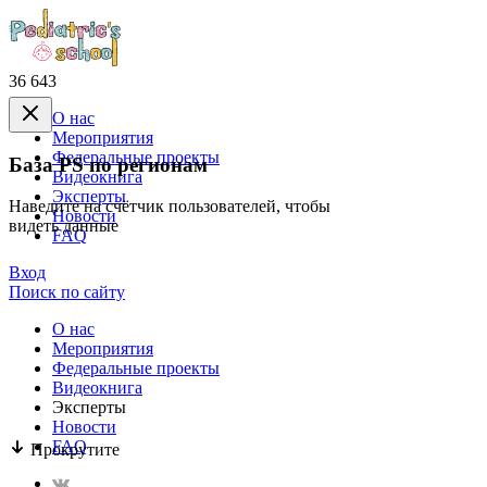
36 643
О нас
Mероприятия
Федеральные проекты
База PS по регионам
Видеокнига
Эксперты
Наведите на счётчик пользователей, чтобы
Новости
видеть данные
FAQ
Вход
Поиск по сайту
О нас
Mероприятия
Федеральные проекты
Видеокнига
Эксперты
Новости
FAQ
Прокрутите