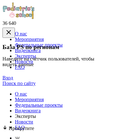
36 640
О нас
Mероприятия
Федеральные проекты
База PS по регионам
Видеокнига
Эксперты
Наведите на счётчик пользователей, чтобы
Новости
видеть данные
FAQ
Вход
Поиск по сайту
О нас
Mероприятия
Федеральные проекты
Видеокнига
Эксперты
Новости
FAQ
Прокрутите