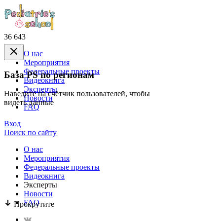
36 643
О нас
Mероприятия
Федеральные проекты
База PS по регионам
Видеокнига
Эксперты
Наведите на счётчик пользователей, чтобы
Новости
видеть данные
FAQ
Вход
Поиск по сайту
О нас
Mероприятия
Федеральные проекты
Видеокнига
Эксперты
Новости
FAQ
Прокрутите