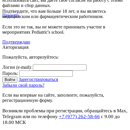
использовать сайт, вы даете свое согласие на работу с этими
файлами и сбор данных.
Подтвердите, что вам больше 18 лет, и вы являетесь
Принять
медицинским или фармацевтическим работником.
Если это не так, вы не можете принимать участие в
мероприятиях Pediatric's school.
Подтверждаю
Авторизация
Пожалуйста, авторизуйтесь:
Логин (e-mail):
Пароль:
Зарегистрироваться
Забыли свой пароль?
Если вы впервые на сайте, заполните, пожалуйста,
регистрационную форму.
Возникли проблемы при регистрации, обращайтесь в Max,
Telegram или по телефону
+7 (977) 262-58-66
с 9.00 до
18.00 МСК