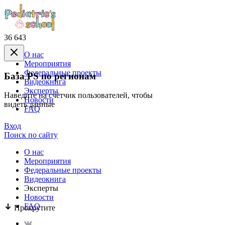
36 643
О нас
Mероприятия
Федеральные проекты
База PS по регионам
Видеокнига
Эксперты
Наведите на счётчик пользователей, чтобы
Новости
видеть данные
FAQ
Вход
Поиск по сайту
О нас
Mероприятия
Федеральные проекты
Видеокнига
Эксперты
Новости
FAQ
Прокрутите