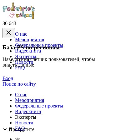
36 643
О нас
Mероприятия
Федеральные проекты
База PS по регионам
Видеокнига
Эксперты
Наведите на счётчик пользователей, чтобы
Новости
видеть данные
FAQ
Вход
Поиск по сайту
О нас
Mероприятия
Федеральные проекты
Видеокнига
Эксперты
Новости
FAQ
Прокрутите