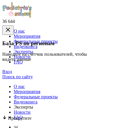
36 644
О нас
Mероприятия
Федеральные проекты
База PS по регионам
Видеокнига
Эксперты
Наведите на счётчик пользователей, чтобы
Новости
видеть данные
FAQ
Вход
Поиск по сайту
О нас
Mероприятия
Федеральные проекты
Видеокнига
Эксперты
Новости
FAQ
Прокрутите