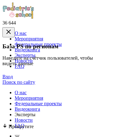
36 644
О нас
Mероприятия
Федеральные проекты
База PS по регионам
Видеокнига
Эксперты
Наведите на счётчик пользователей, чтобы
Новости
видеть данные
FAQ
Вход
Поиск по сайту
О нас
Mероприятия
Федеральные проекты
Видеокнига
Эксперты
Новости
FAQ
Прокрутите