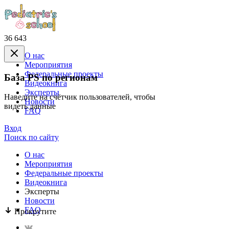
36 643
О нас
Mероприятия
Федеральные проекты
База PS по регионам
Видеокнига
Эксперты
Наведите на счётчик пользователей, чтобы
Новости
видеть данные
FAQ
Вход
Поиск по сайту
О нас
Mероприятия
Федеральные проекты
Видеокнига
Эксперты
Новости
FAQ
Прокрутите