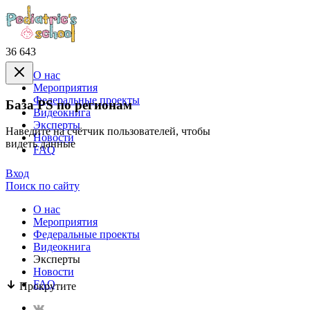
36 643
О нас
Mероприятия
Федеральные проекты
База PS по регионам
Видеокнига
Эксперты
Наведите на счётчик пользователей, чтобы
Новости
видеть данные
FAQ
Вход
Поиск по сайту
О нас
Mероприятия
Федеральные проекты
Видеокнига
Эксперты
Новости
FAQ
Прокрутите