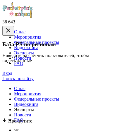
36 643
О нас
Mероприятия
Федеральные проекты
База PS по регионам
Видеокнига
Эксперты
Наведите на счётчик пользователей, чтобы
Новости
видеть данные
FAQ
Вход
Поиск по сайту
О нас
Mероприятия
Федеральные проекты
Видеокнига
Эксперты
Новости
FAQ
Прокрутите