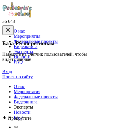
36 643
О нас
Mероприятия
Федеральные проекты
База PS по регионам
Видеокнига
Эксперты
Наведите на счётчик пользователей, чтобы
Новости
видеть данные
FAQ
Вход
Поиск по сайту
О нас
Mероприятия
Федеральные проекты
Видеокнига
Эксперты
Новости
FAQ
Прокрутите