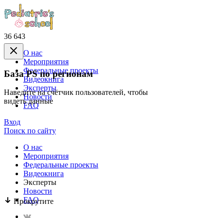
36 643
О нас
Mероприятия
Федеральные проекты
База PS по регионам
Видеокнига
Эксперты
Наведите на счётчик пользователей, чтобы
Новости
видеть данные
FAQ
Вход
Поиск по сайту
О нас
Mероприятия
Федеральные проекты
Видеокнига
Эксперты
Новости
FAQ
Прокрутите