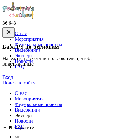
36 643
О нас
Mероприятия
Федеральные проекты
База PS по регионам
Видеокнига
Эксперты
Наведите на счётчик пользователей, чтобы
Новости
видеть данные
FAQ
Вход
Поиск по сайту
О нас
Mероприятия
Федеральные проекты
Видеокнига
Эксперты
Новости
FAQ
Прокрутите