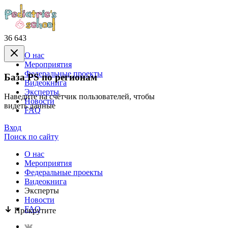
36 643
О нас
Mероприятия
Федеральные проекты
База PS по регионам
Видеокнига
Эксперты
Наведите на счётчик пользователей, чтобы
Новости
видеть данные
FAQ
Вход
Поиск по сайту
О нас
Mероприятия
Федеральные проекты
Видеокнига
Эксперты
Новости
FAQ
Прокрутите