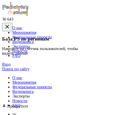
36 643
О нас
Mероприятия
Федеральные проекты
База PS по регионам
Видеокнига
Эксперты
Наведите на счётчик пользователей, чтобы
Новости
видеть данные
FAQ
Вход
Поиск по сайту
О нас
Mероприятия
Федеральные проекты
Видеокнига
Эксперты
Новости
FAQ
Прокрутите