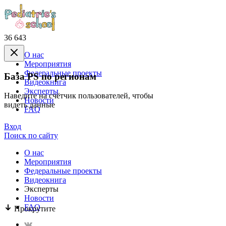
36 643
О нас
Mероприятия
Федеральные проекты
База PS по регионам
Видеокнига
Эксперты
Наведите на счётчик пользователей, чтобы
Новости
видеть данные
FAQ
Вход
Поиск по сайту
О нас
Mероприятия
Федеральные проекты
Видеокнига
Эксперты
Новости
FAQ
Прокрутите