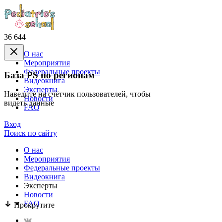
36 644
О нас
Mероприятия
Федеральные проекты
База PS по регионам
Видеокнига
Эксперты
Наведите на счётчик пользователей, чтобы
Новости
видеть данные
FAQ
Вход
Поиск по сайту
О нас
Mероприятия
Федеральные проекты
Видеокнига
Эксперты
Новости
FAQ
Прокрутите