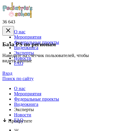
36 643
О нас
Mероприятия
Федеральные проекты
База PS по регионам
Видеокнига
Эксперты
Наведите на счётчик пользователей, чтобы
Новости
видеть данные
FAQ
Вход
Поиск по сайту
О нас
Mероприятия
Федеральные проекты
Видеокнига
Эксперты
Новости
FAQ
Прокрутите