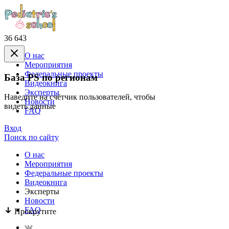
36 643
О нас
Mероприятия
Федеральные проекты
База PS по регионам
Видеокнига
Эксперты
Наведите на счётчик пользователей, чтобы
Новости
видеть данные
FAQ
Вход
Поиск по сайту
О нас
Mероприятия
Федеральные проекты
Видеокнига
Эксперты
Новости
FAQ
Прокрутите