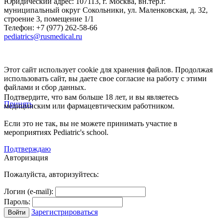
Юридический адрес:
107113
,
г. Москва
,
вн.тер.г.
муниципальный округ Сокольники, ул. Маленковская, д. 32,
строение 3, помещение 1/1
Телефон: +7 (977) 262-58-66
pediatrics@rusmedical.ru
Этот сайт использует cookie для хранения файлов. Продолжая
использовать сайт, вы даете свое согласие на работу с этими
файлами и сбор данных.
Подтвердите, что вам больше 18 лет, и вы являетесь
Принять
медицинским или фармацевтическим работником.
Если это не так, вы не можете принимать участие в
мероприятиях Pediatric's school.
Подтверждаю
Авторизация
Пожалуйста, авторизуйтесь:
Логин (e-mail):
Пароль:
Зарегистрироваться