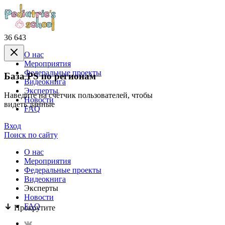
36 643
О нас
Mероприятия
Федеральные проекты
База PS по регионам
Видеокнига
Эксперты
Наведите на счётчик пользователей, чтобы
Новости
видеть данные
FAQ
Вход
Поиск по сайту
О нас
Mероприятия
Федеральные проекты
Видеокнига
Эксперты
Новости
FAQ
Прокрутите