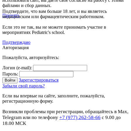
использовать сайт, вы даете свое согласие на работу с этими
файлами и сбор данных.
Подтвердите, что вам больше 18 лет, и вы являетесь
Принять
медицинским или фармацевтическим работником.
Если это не так, вы не можете принимать участие в
мероприятиях Pediatric's school.
Подтверждаю
Авторизация
Пожалуйста, авторизуйтесь:
Логин (e-mail):
Пароль:
Зарегистрироваться
Забыли свой пароль?
Если вы впервые на сайте, заполните, пожалуйста,
регистрационную форму.
Возникли проблемы при регистрации, обращайтесь в Max,
Telegram или по телефону
+7 (977) 262-58-66
с 9.00 до
18.00 МСК