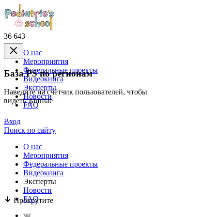
36 643
О нас
Mероприятия
Федеральные проекты
База PS по регионам
Видеокнига
Эксперты
Наведите на счётчик пользователей, чтобы
Новости
видеть данные
FAQ
Вход
Поиск по сайту
О нас
Mероприятия
Федеральные проекты
Видеокнига
Эксперты
Новости
FAQ
Прокрутите