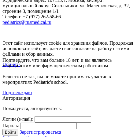
Юридический адрес:
107113
,
г. Москва
,
вн.тер.г.
муниципальный округ Сокольники, ул. Маленковская, д. 32,
строение 3, помещение 1/1
Телефон: +7 (977) 262-58-66
pediatrics@rusmedical.ru
Этот сайт использует cookie для хранения файлов. Продолжая
использовать сайт, вы даете свое согласие на работу с этими
файлами и сбор данных.
Подтвердите, что вам больше 18 лет, и вы являетесь
Принять
медицинским или фармацевтическим работником.
Если это не так, вы не можете принимать участие в
мероприятиях Pediatric's school.
Подтверждаю
Авторизация
Пожалуйста, авторизуйтесь:
Логин (e-mail):
Пароль:
Зарегистрироваться