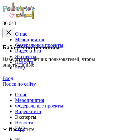
36 643
О нас
Mероприятия
Федеральные проекты
База PS по регионам
Видеокнига
Эксперты
Наведите на счётчик пользователей, чтобы
Новости
видеть данные
FAQ
Вход
Поиск по сайту
О нас
Mероприятия
Федеральные проекты
Видеокнига
Эксперты
Новости
FAQ
Прокрутите