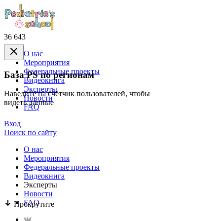
36 643
О нас
Mероприятия
Федеральные проекты
База PS по регионам
Видеокнига
Эксперты
Наведите на счётчик пользователей, чтобы
Новости
видеть данные
FAQ
Вход
Поиск по сайту
О нас
Mероприятия
Федеральные проекты
Видеокнига
Эксперты
Новости
FAQ
Прокрутите