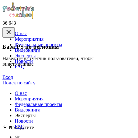
36 643
О нас
Mероприятия
Федеральные проекты
База PS по регионам
Видеокнига
Эксперты
Наведите на счётчик пользователей, чтобы
Новости
видеть данные
FAQ
Вход
Поиск по сайту
О нас
Mероприятия
Федеральные проекты
Видеокнига
Эксперты
Новости
FAQ
Прокрутите