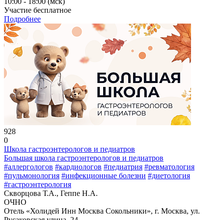
10:00 - 18:00 (мск)
Участие бесплатное
Подробнее
928
0
Школа гастроэнтерологов и педиатров
Большая школа гастроэнтерологов и педиатров
#аллергологов
#кардиологов
#педиатрия
#ревматология
#пульмонология
#инфекционные болезни
#диетология
#гастроэнтерология
Скворцова Т.А., Геппе Н.А.
ОЧНО
Отель «Холидей Инн Москва Сокольники», г. Москва, ул.
Русаковская улица, 24