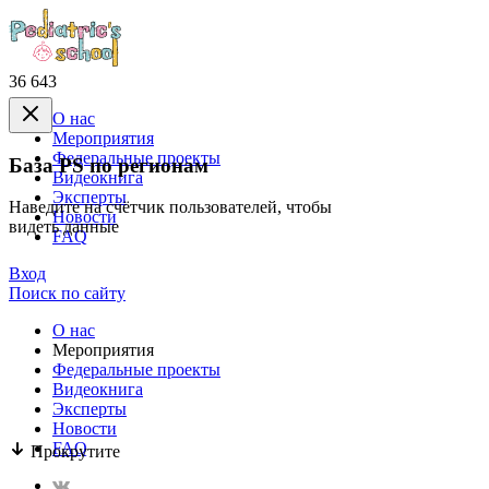
36 643
О нас
Mероприятия
Федеральные проекты
База PS по регионам
Видеокнига
Эксперты
Наведите на счётчик пользователей, чтобы
Новости
видеть данные
FAQ
Вход
Поиск по сайту
О нас
Mероприятия
Федеральные проекты
Видеокнига
Эксперты
Новости
FAQ
Прокрутите