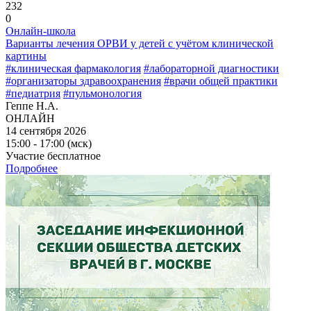
232
0
Онлайн-школа
Варианты лечения ОРВИ у детей с учётом клинической
картины
#клиническая фармакология
#лабораторной диагностики
#организаторы здравоохранения
#врачи общей практики
#педиатрия
#пульмонология
Геппе Н.А.
ОНЛАЙН
14 сентября 2026
15:00 - 17:00 (мск)
Участие бесплатное
Подробнее