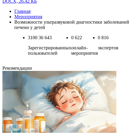
DOCX, 26.42 КБ
Главная
Мероприятия
Возможности ультразвуковой диагностики заболеваний
печени у детей
3100
36 643
0
622
0
816
Зарегистрированных
онлайн-
экспертов
пользователей
мероприятия
Рекомендации