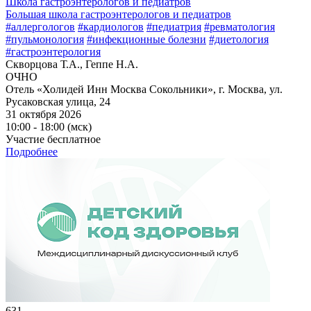
Школа гастроэнтерологов и педиатров
Большая школа гастроэнтерологов и педиатров
#аллергологов
#кардиологов
#педиатрия
#ревматология
#пульмонология
#инфекционные болезни
#диетология
#гастроэнтерология
Скворцова Т.А., Геппе Н.А.
ОЧНО
Отель «Холидей Инн Москва Сокольники», г. Москва, ул.
Русаковская улица, 24
31 октября 2026
10:00 - 18:00 (мск)
Участие бесплатное
Подробнее
631