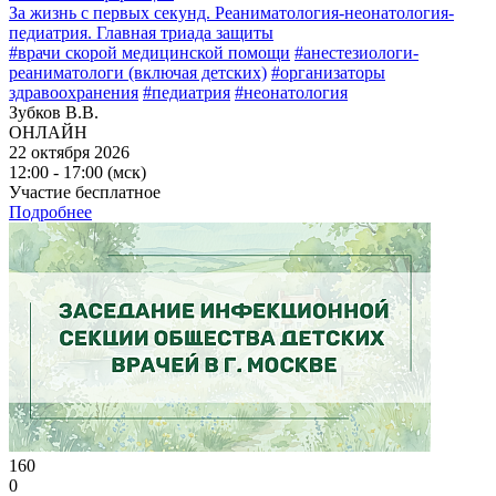
За жизнь с первых секунд. Реаниматология-неонатология-
педиатрия. Главная триада защиты
#врачи скорой медицинской помощи
#анестезиологи-
реаниматологи (включая детских)
#организаторы
здравоохранения
#педиатрия
#неонатология
Зубков В.В.
ОНЛАЙН
22 октября 2026
12:00 - 17:00 (мск)
Участие бесплатное
Подробнее
160
0