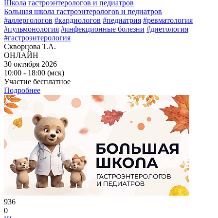
Школа гастроэнтерологов и педиатров
Большая школа гастроэнтерологов и педиатров
#аллергологов
#кардиологов
#педиатрия
#ревматология
#пульмонология
#инфекционные болезни
#диетология
#гастроэнтерология
Скворцова Т.А.
ОНЛАЙН
30 октября 2026
10:00 - 18:00 (мск)
Участие бесплатное
Подробнее
936
0