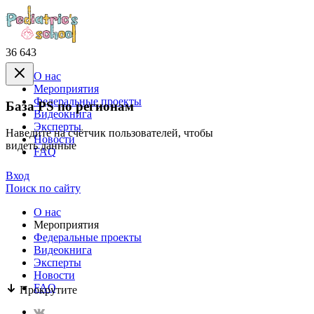
36 643
О нас
Mероприятия
Федеральные проекты
База PS по регионам
Видеокнига
Эксперты
Наведите на счётчик пользователей, чтобы
Новости
видеть данные
FAQ
Вход
Поиск по сайту
О нас
Mероприятия
Федеральные проекты
Видеокнига
Эксперты
Новости
FAQ
Прокрутите