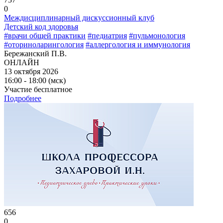
0
Междисциплинарный дискуссионный клуб
Детский код здоровья
#врачи общей практики
#педиатрия
#пульмонология
#оториноларингология
#аллергология и иммунология
Бережанский П.В.
ОНЛАЙН
13 октября 2026
16:00 - 18:00 (мск)
Участие бесплатное
Подробнее
656
0