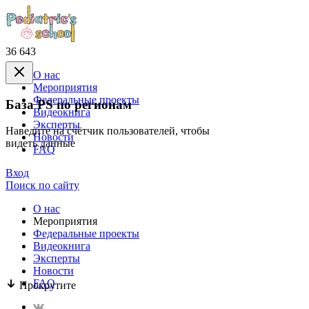
36 643
О нас
Mероприятия
Федеральные проекты
База PS по регионам
Видеокнига
Эксперты
Наведите на счётчик пользователей, чтобы
Новости
видеть данные
FAQ
Вход
Поиск по сайту
О нас
Mероприятия
Федеральные проекты
Видеокнига
Эксперты
Новости
FAQ
Прокрутите