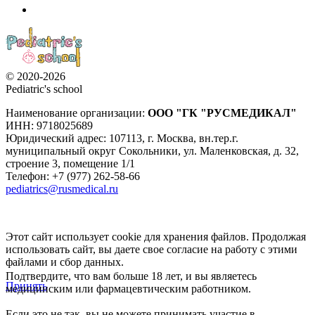
© 2020-2026
Pediatric's school
Наименование организации:
ООО
"ГК "РУСМЕДИКАЛ"
ИНН: 9718025689
Юридический адрес:
107113
,
г. Москва
,
вн.тер.г.
муниципальный округ Сокольники, ул. Маленковская, д. 32,
строение 3, помещение 1/1
Телефон: +7 (977) 262-58-66
pediatrics@rusmedical.ru
Этот сайт использует cookie для хранения файлов. Продолжая
использовать сайт, вы даете свое согласие на работу с этими
файлами и сбор данных.
Подтвердите, что вам больше 18 лет, и вы являетесь
Принять
медицинским или фармацевтическим работником.
Если это не так, вы не можете принимать участие в