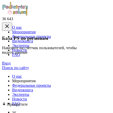
36 643
О нас
Mероприятия
Федеральные проекты
База PS по регионам
Видеокнига
Эксперты
Наведите на счётчик пользователей, чтобы
Новости
видеть данные
FAQ
Вход
Поиск по сайту
О нас
Mероприятия
Федеральные проекты
Видеокнига
Эксперты
Новости
FAQ
Прокрутите