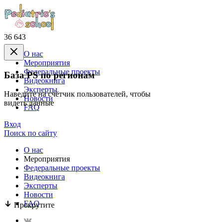
36 643
О нас
Mероприятия
Федеральные проекты
База PS по регионам
Видеокнига
Эксперты
Наведите на счётчик пользователей, чтобы
Новости
видеть данные
FAQ
Вход
Поиск по сайту
О нас
Mероприятия
Федеральные проекты
Видеокнига
Эксперты
Новости
FAQ
Прокрутите