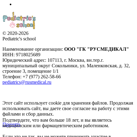
© 2020-2026
Pediatric's school
Наименование организации:
ООО
"ГК "РУСМЕДИКАЛ"
ИНН: 9718025689
Юридический адрес:
107113
,
г. Москва
,
вн.тер.г.
муниципальный округ Сокольники, ул. Маленковская, д. 32,
строение 3, помещение 1/1
Телефон: +7 (977) 262-58-66
pediatrics@rusmedical.ru
Этот сайт использует cookie для хранения файлов. Продолжая
использовать сайт, вы даете свое согласие на работу с этими
файлами и сбор данных.
Подтвердите, что вам больше 18 лет, и вы являетесь
Принять
медицинским или фармацевтическим работником.
Если это не так, вы не можете принимать участие в