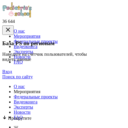
36 644
О нас
Mероприятия
Федеральные проекты
База PS по регионам
Видеокнига
Эксперты
Наведите на счётчик пользователей, чтобы
Новости
видеть данные
FAQ
Вход
Поиск по сайту
О нас
Mероприятия
Федеральные проекты
Видеокнига
Эксперты
Новости
FAQ
Прокрутите