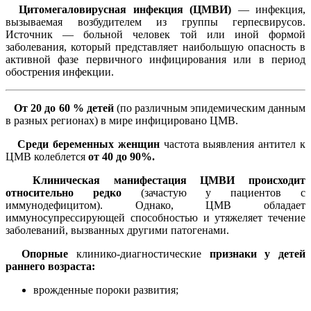
Цитомегаловирусная
инфекция (ЦМВИ)
— инфекция,
вызываемая возбудителем из группы герпесвирусов.
Источник — больной человек той или иной формой
заболевания, который представляет наибольшую опасность в
активной фазе первичного инфицирования или в период
обострения инфекции.
От 20 до 60 %
детей
(по различным эпидемическим данным
в разных регионах) в мире инфицировано ЦМВ.
Среди беременных женщин
частота выявления антител к
ЦМВ колеблется
от 40 до 90%.
Клиническая манифестация
ЦМВИ
происходит
относительно редко
(зачастую у пациентов с
иммунодефицитом). Однако, ЦМВ обладает
иммуносупрессирующей способностью и утяжеляет течение
заболеваний, вызванных другими патогенами.
Опорные
клинико-диагностические
признаки у
детей
раннего возраста:
врожденные пороки развития;