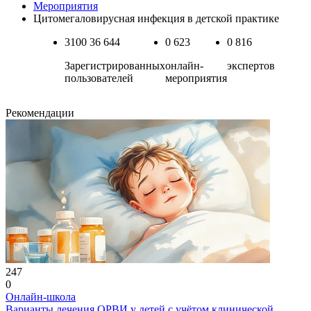
Мероприятия
Цитомегаловирусная инфекция в детской практике
3100
36 644
0
623
0
816
Зарегистрированных
онлайн-
экспертов
пользователей
мероприятия
Рекомендации
247
0
Онлайн-школа
Варианты лечения ОРВИ у детей с учётом клинической