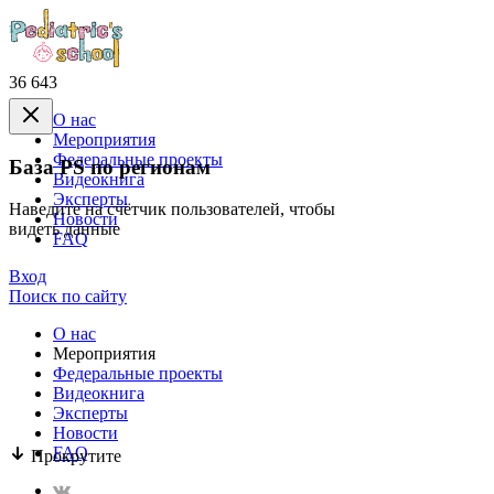
36 643
О нас
Mероприятия
Федеральные проекты
База PS по регионам
Видеокнига
Эксперты
Наведите на счётчик пользователей, чтобы
Новости
видеть данные
FAQ
Вход
Поиск по сайту
О нас
Mероприятия
Федеральные проекты
Видеокнига
Эксперты
Новости
FAQ
Прокрутите