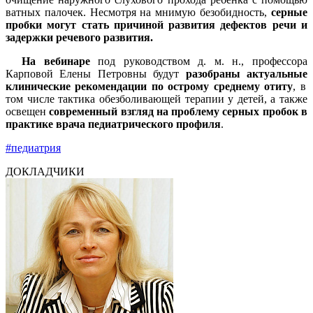
ватных палочек. Несмотря на мнимую безобидность,
серные
пробки могут стать п
ричиной
развития дефектов речи
и
задержки речевого развития
.
На
вебинаре
под руководством д. м. н., профессора
Карповой Елены Петровны будут
разобраны
актуальные
клинические реком
ендации по острому среднему отиту
, в
том числе тактика обезболивающей терапии у детей, а также
освещен
современный взгляд на проблему серных пробок в
практике врача педиатрического профиля
.
#педиатрия
ДОКЛАДЧИКИ