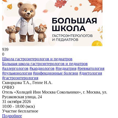
939
0
Школа гастроэнтерологов и педиатров
Большая школа гастроэнтерологов и педиатров
#аллергологов
#кардиологов
#педиатрия
#ревматология
#пульмонология
#инфекционные болезни
#диетология
#гастроэнтерология
Скворцова Т.А., Геппе Н.А.
ОЧНО
Отель «Холидей Инн Москва Сокольники», г. Москва, ул.
Русаковская улица, 24
31 октября 2026
10:00 - 18:00 (мск)
Участие бесплатное
Подробнее