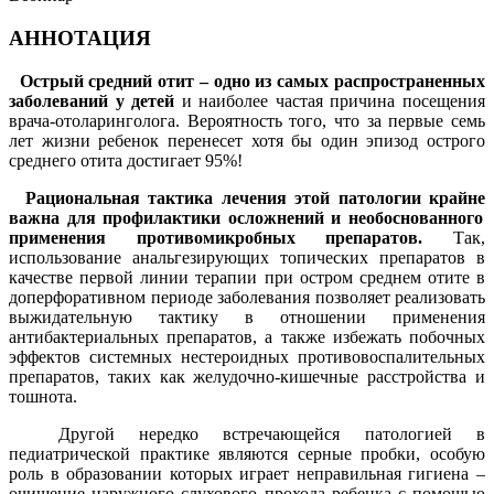
АННОТАЦИЯ
Острый средний отит
– одно из самых распространенных
заболеваний у детей
и наиболее частая причина посещения
врача-отоларинголога. Вероятность того, что за первые семь
лет жизни ребенок перенесет хотя бы один эпизод острого
среднего отита достигает 95%!
Рациональная тактика лечения
это
й патологии
крайне
важна для профилактики осложнений
и необоснованного
применения противомикробных препаратов
.
Так,
использование анальгезирующих топических препаратов в
качестве первой линии терапии при остром среднем отите в
доперфоративном периоде заболевания позволяет реализовать
выжидательную тактику в отношении применения
антибактериальных препаратов, а также избежать побочных
эффектов системных нестероидных противовоспалительных
препаратов, таких как желудочно-кишечные расстройства и
тошнота.
Другой нередко встречающейся патологией в
педиатрической практике являются серные пробки, особую
роль в образовании которых играет неправильная гигиена –
очищение наружного слухового прохода ребенка с помощью