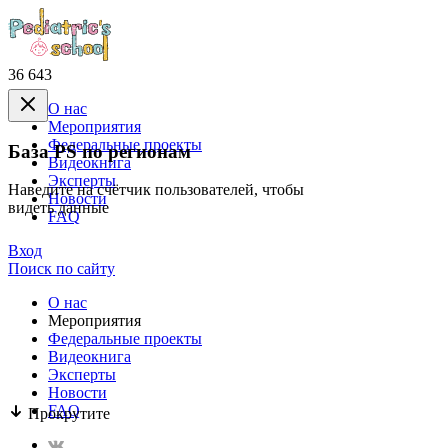
36 643
О нас
Mероприятия
Федеральные проекты
База PS по регионам
Видеокнига
Эксперты
Наведите на счётчик пользователей, чтобы
Новости
видеть данные
FAQ
Вход
Поиск по сайту
О нас
Mероприятия
Федеральные проекты
Видеокнига
Эксперты
Новости
FAQ
Прокрутите