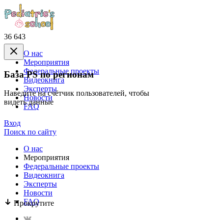
36 643
О нас
Mероприятия
Федеральные проекты
База PS по регионам
Видеокнига
Эксперты
Наведите на счётчик пользователей, чтобы
Новости
видеть данные
FAQ
Вход
Поиск по сайту
О нас
Mероприятия
Федеральные проекты
Видеокнига
Эксперты
Новости
FAQ
Прокрутите