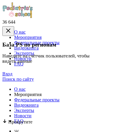
36 644
О нас
Mероприятия
Федеральные проекты
База PS по регионам
Видеокнига
Эксперты
Наведите на счётчик пользователей, чтобы
Новости
видеть данные
FAQ
Вход
Поиск по сайту
О нас
Mероприятия
Федеральные проекты
Видеокнига
Эксперты
Новости
FAQ
Прокрутите