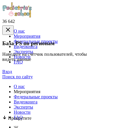
36 642
О нас
Mероприятия
Федеральные проекты
База PS по регионам
Видеокнига
Эксперты
Наведите на счётчик пользователей, чтобы
Новости
видеть данные
FAQ
Вход
Поиск по сайту
О нас
Mероприятия
Федеральные проекты
Видеокнига
Эксперты
Новости
FAQ
Прокрутите