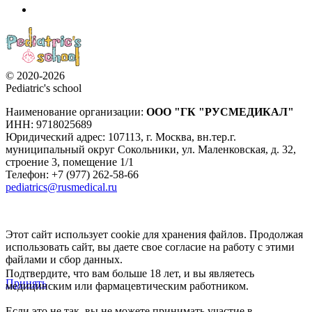
© 2020-2026
Pediatric's school
Наименование организации:
ООО
"ГК "РУСМЕДИКАЛ"
ИНН: 9718025689
Юридический адрес:
107113
,
г. Москва
,
вн.тер.г.
муниципальный округ Сокольники, ул. Маленковская, д. 32,
строение 3, помещение 1/1
Телефон: +7 (977) 262-58-66
pediatrics@rusmedical.ru
Этот сайт использует cookie для хранения файлов. Продолжая
использовать сайт, вы даете свое согласие на работу с этими
файлами и сбор данных.
Подтвердите, что вам больше 18 лет, и вы являетесь
Принять
медицинским или фармацевтическим работником.
Если это не так, вы не можете принимать участие в