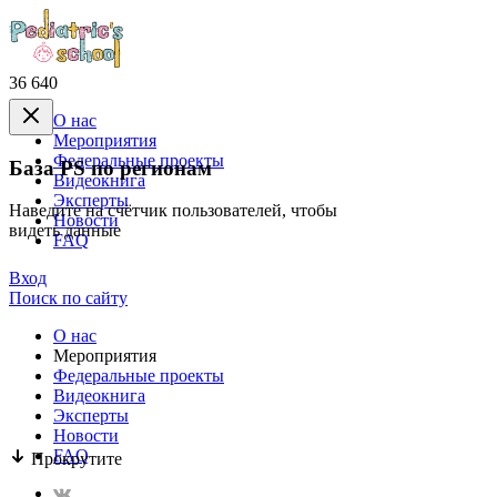
36 640
О нас
Mероприятия
Федеральные проекты
База PS по регионам
Видеокнига
Эксперты
Наведите на счётчик пользователей, чтобы
Новости
видеть данные
FAQ
Вход
Поиск по сайту
О нас
Mероприятия
Федеральные проекты
Видеокнига
Эксперты
Новости
FAQ
Прокрутите