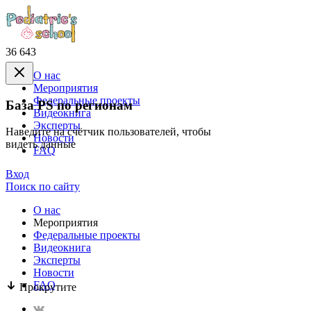
36 643
О нас
Mероприятия
Федеральные проекты
База PS по регионам
Видеокнига
Эксперты
Наведите на счётчик пользователей, чтобы
Новости
видеть данные
FAQ
Вход
Поиск по сайту
О нас
Mероприятия
Федеральные проекты
Видеокнига
Эксперты
Новости
FAQ
Прокрутите