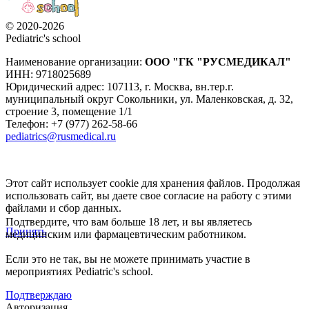
© 2020-2026
Pediatric's school
Наименование организации:
ООО
"ГК "РУСМЕДИКАЛ"
ИНН: 9718025689
Юридический адрес:
107113
,
г. Москва
,
вн.тер.г.
муниципальный округ Сокольники, ул. Маленковская, д. 32,
строение 3, помещение 1/1
Телефон: +7 (977) 262-58-66
pediatrics@rusmedical.ru
Этот сайт использует cookie для хранения файлов. Продолжая
использовать сайт, вы даете свое согласие на работу с этими
файлами и сбор данных.
Подтвердите, что вам больше 18 лет, и вы являетесь
Принять
медицинским или фармацевтическим работником.
Если это не так, вы не можете принимать участие в
мероприятиях Pediatric's school.
Подтверждаю
Авторизация