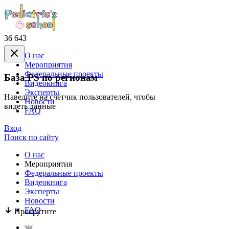
36 643
О нас
Mероприятия
Федеральные проекты
База PS по регионам
Видеокнига
Эксперты
Наведите на счётчик пользователей, чтобы
Новости
видеть данные
FAQ
Вход
Поиск по сайту
О нас
Mероприятия
Федеральные проекты
Видеокнига
Эксперты
Новости
FAQ
Прокрутите