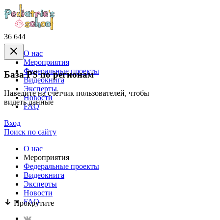
36 644
О нас
Mероприятия
Федеральные проекты
База PS по регионам
Видеокнига
Эксперты
Наведите на счётчик пользователей, чтобы
Новости
видеть данные
FAQ
Вход
Поиск по сайту
О нас
Mероприятия
Федеральные проекты
Видеокнига
Эксперты
Новости
FAQ
Прокрутите