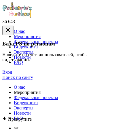
36 643
О нас
Mероприятия
Федеральные проекты
База PS по регионам
Видеокнига
Эксперты
Наведите на счётчик пользователей, чтобы
Новости
видеть данные
FAQ
Вход
Поиск по сайту
О нас
Mероприятия
Федеральные проекты
Видеокнига
Эксперты
Новости
FAQ
Прокрутите