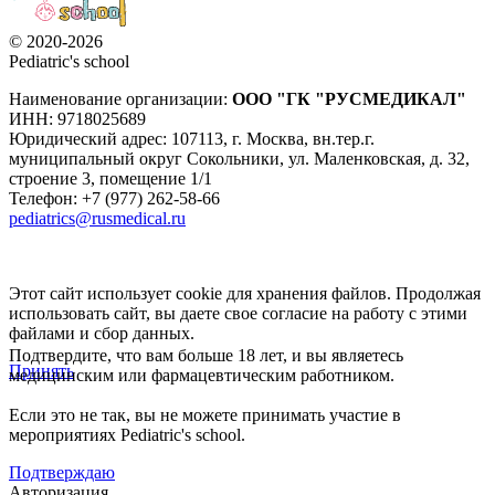
© 2020-2026
Pediatric's school
Наименование организации:
ООО
"ГК "РУСМЕДИКАЛ"
ИНН: 9718025689
Юридический адрес:
107113
,
г. Москва
,
вн.тер.г.
муниципальный округ Сокольники, ул. Маленковская, д. 32,
строение 3, помещение 1/1
Телефон: +7 (977) 262-58-66
pediatrics@rusmedical.ru
Этот сайт использует cookie для хранения файлов. Продолжая
использовать сайт, вы даете свое согласие на работу с этими
файлами и сбор данных.
Подтвердите, что вам больше 18 лет, и вы являетесь
Принять
медицинским или фармацевтическим работником.
Если это не так, вы не можете принимать участие в
мероприятиях Pediatric's school.
Подтверждаю
Авторизация