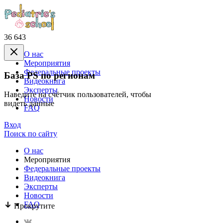
36 643
О нас
Mероприятия
Федеральные проекты
База PS по регионам
Видеокнига
Эксперты
Наведите на счётчик пользователей, чтобы
Новости
видеть данные
FAQ
Вход
Поиск по сайту
О нас
Mероприятия
Федеральные проекты
Видеокнига
Эксперты
Новости
FAQ
Прокрутите