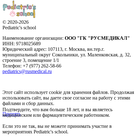
© 2020-2026
Pediatric's school
Наименование организации:
ООО
"ГК "РУСМЕДИКАЛ"
ИНН: 9718025689
Юридический адрес:
107113
,
г. Москва
,
вн.тер.г.
муниципальный округ Сокольники, ул. Маленковская, д. 32,
строение 3, помещение 1/1
Телефон: +7 (977) 262-58-66
pediatrics@rusmedical.ru
Этот сайт использует cookie для хранения файлов. Продолжая
использовать сайт, вы даете свое согласие на работу с этими
файлами и сбор данных.
Подтвердите, что вам больше 18 лет, и вы являетесь
Принять
медицинским или фармацевтическим работником.
Если это не так, вы не можете принимать участие в
мероприятиях Pediatric's school.