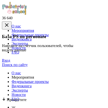
36 640
О нас
Mероприятия
Федеральные проекты
База PS по регионам
Видеокнига
Эксперты
Наведите на счётчик пользователей, чтобы
Новости
видеть данные
FAQ
Вход
Поиск по сайту
О нас
Mероприятия
Федеральные проекты
Видеокнига
Эксперты
Новости
FAQ
Прокрутите