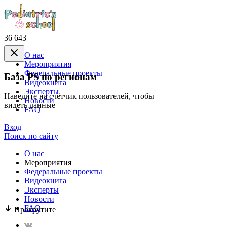
36 643
О нас
Mероприятия
Федеральные проекты
База PS по регионам
Видеокнига
Эксперты
Наведите на счётчик пользователей, чтобы
Новости
видеть данные
FAQ
Вход
Поиск по сайту
О нас
Mероприятия
Федеральные проекты
Видеокнига
Эксперты
Новости
FAQ
Прокрутите