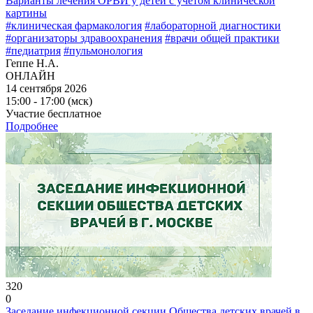
Варианты лечения ОРВИ у детей с учётом клинической
картины
#клиническая фармакология
#лабораторной диагностики
#организаторы здравоохранения
#врачи общей практики
#педиатрия
#пульмонология
Геппе Н.А.
ОНЛАЙН
14 сентября 2026
15:00 - 17:00 (мск)
Участие бесплатное
Подробнее
320
0
Заседание инфекционной секции Общества детских врачей в