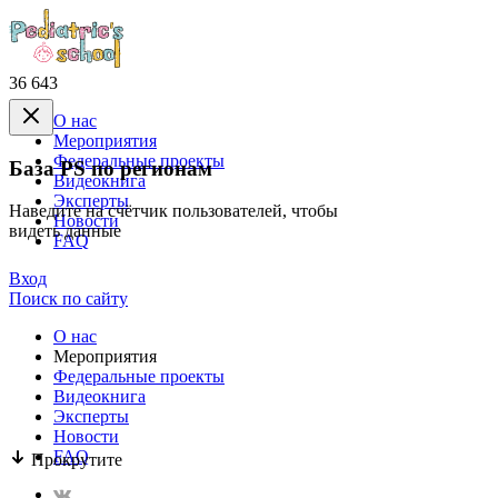
36 643
О нас
Mероприятия
Федеральные проекты
База PS по регионам
Видеокнига
Эксперты
Наведите на счётчик пользователей, чтобы
Новости
видеть данные
FAQ
Вход
Поиск по сайту
О нас
Mероприятия
Федеральные проекты
Видеокнига
Эксперты
Новости
FAQ
Прокрутите