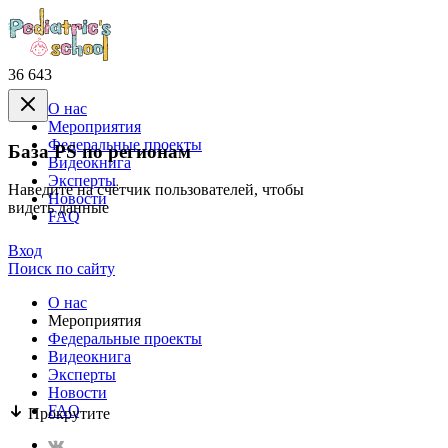
36 643
О нас
Mероприятия
Федеральные проекты
База PS по регионам
Видеокнига
Эксперты
Наведите на счётчик пользователей, чтобы
Новости
видеть данные
FAQ
Вход
Поиск по сайту
О нас
Mероприятия
Федеральные проекты
Видеокнига
Эксперты
Новости
FAQ
Прокрутите