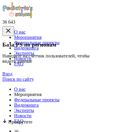
36 643
О нас
Mероприятия
Федеральные проекты
База PS по регионам
Видеокнига
Эксперты
Наведите на счётчик пользователей, чтобы
Новости
видеть данные
FAQ
Вход
Поиск по сайту
О нас
Mероприятия
Федеральные проекты
Видеокнига
Эксперты
Новости
FAQ
Прокрутите