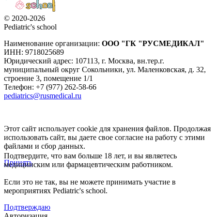
© 2020-2026
Pediatric's school
Наименование организации:
ООО
"ГК "РУСМЕДИКАЛ"
ИНН: 9718025689
Юридический адрес:
107113
,
г. Москва
,
вн.тер.г.
муниципальный округ Сокольники, ул. Маленковская, д. 32,
строение 3, помещение 1/1
Телефон: +7 (977) 262-58-66
pediatrics@rusmedical.ru
Этот сайт использует cookie для хранения файлов. Продолжая
использовать сайт, вы даете свое согласие на работу с этими
файлами и сбор данных.
Подтвердите, что вам больше 18 лет, и вы являетесь
Принять
медицинским или фармацевтическим работником.
Если это не так, вы не можете принимать участие в
мероприятиях Pediatric's school.
Подтверждаю
Авторизация