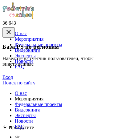
36 643
О нас
Mероприятия
Федеральные проекты
База PS по регионам
Видеокнига
Эксперты
Наведите на счётчик пользователей, чтобы
Новости
видеть данные
FAQ
Вход
Поиск по сайту
О нас
Mероприятия
Федеральные проекты
Видеокнига
Эксперты
Новости
FAQ
Прокрутите