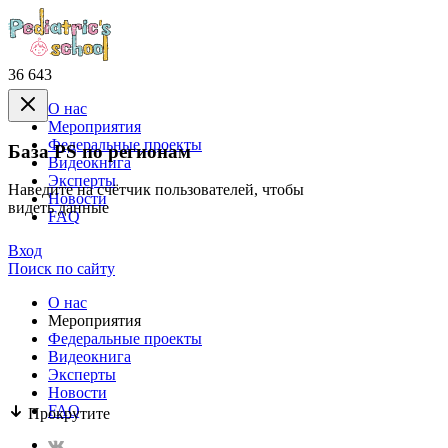
36 643
О нас
Mероприятия
Федеральные проекты
База PS по регионам
Видеокнига
Эксперты
Наведите на счётчик пользователей, чтобы
Новости
видеть данные
FAQ
Вход
Поиск по сайту
О нас
Mероприятия
Федеральные проекты
Видеокнига
Эксперты
Новости
FAQ
Прокрутите