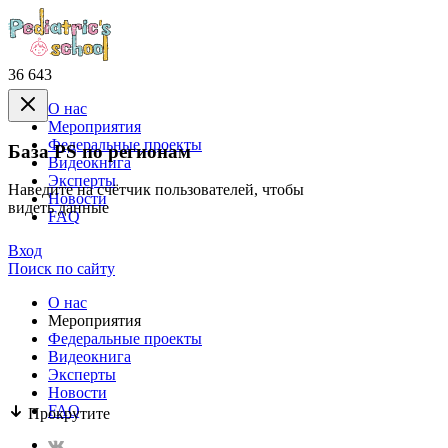
36 643
О нас
Mероприятия
Федеральные проекты
База PS по регионам
Видеокнига
Эксперты
Наведите на счётчик пользователей, чтобы
Новости
видеть данные
FAQ
Вход
Поиск по сайту
О нас
Mероприятия
Федеральные проекты
Видеокнига
Эксперты
Новости
FAQ
Прокрутите