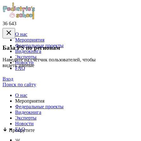
36 643
О нас
Mероприятия
Федеральные проекты
База PS по регионам
Видеокнига
Эксперты
Наведите на счётчик пользователей, чтобы
Новости
видеть данные
FAQ
Вход
Поиск по сайту
О нас
Mероприятия
Федеральные проекты
Видеокнига
Эксперты
Новости
FAQ
Прокрутите