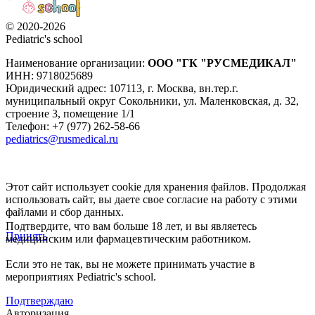
© 2020-2026
Pediatric's school
Наименование организации:
ООО
"ГК "РУСМЕДИКАЛ"
ИНН: 9718025689
Юридический адрес:
107113
,
г. Москва
,
вн.тер.г.
муниципальный округ Сокольники, ул. Маленковская, д. 32,
строение 3, помещение 1/1
Телефон: +7 (977) 262-58-66
pediatrics@rusmedical.ru
Этот сайт использует cookie для хранения файлов. Продолжая
использовать сайт, вы даете свое согласие на работу с этими
файлами и сбор данных.
Подтвердите, что вам больше 18 лет, и вы являетесь
Принять
медицинским или фармацевтическим работником.
Если это не так, вы не можете принимать участие в
мероприятиях Pediatric's school.
Подтверждаю
Авторизация